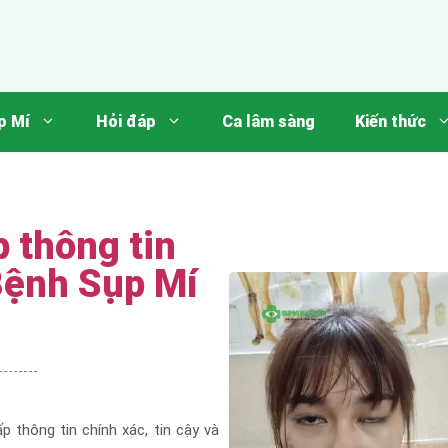
p Mí
Hỏi đáp
Ca lâm sàng
Kiến thức
 thông tin
Bệnh Sụp Mí
 thông tin chính xác, tin cậy và