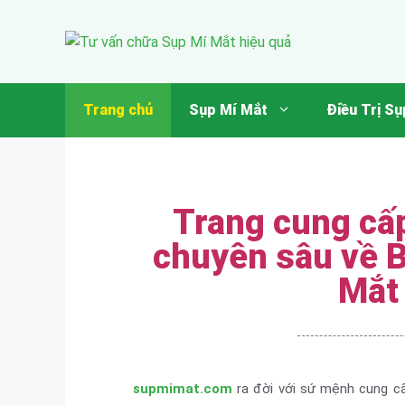
Trang chủ
Sụp Mí Mắt
Điều Trị Sụ
Trang cung cấp
chuyên sâu về 
Mắt
supmimat.com
ra đời với sứ mệnh cung cấp