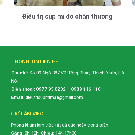
Điều trị sụp mi do chấn thương
THÔNG TIN LIÊN HỆ
Địa chỉ:
Số 09 Ngõ 387 Vũ Tông Phan, Thanh Xuân, Hà
Nội.
Điện thoại:
0977 95 8282
–
0989 116 118
Email:
dieutrisupmimat@gmail.com
GIỜ LÀM VIỆC
Phòng khám làm việc tất cả các ngày trong tuần
Sáng:
8h-12h.
Chiều:
14h-17h30