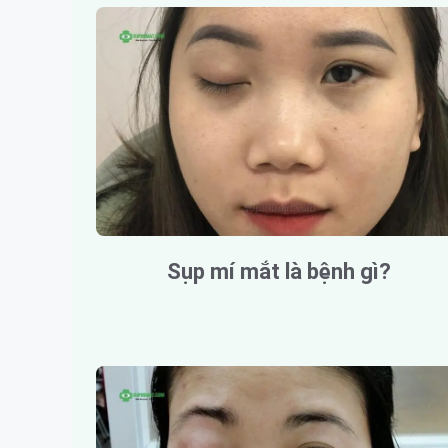
Sụp mí mắt là bệnh gì?