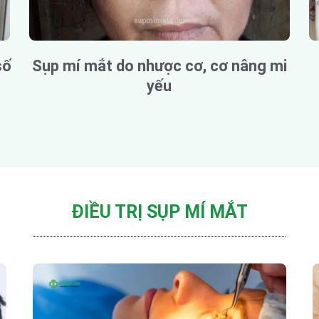
số
Sụp mí mắt do nhược cơ, cơ nâng mi
yếu
ĐIỀU TRỊ SỤP MÍ MẮT