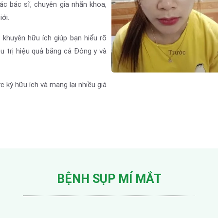
c bác sĩ, chuyên gia nhãn khoa,
iới.
i khuyên hữu ích giúp bạn hiểu rõ
u trị hiệu quả bằng cả Đông y và
c kỳ hữu ích và mang lại nhiều giá
BỆNH SỤP MÍ MẮT